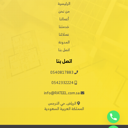
الرئيسية
من نحن
أعمالنا
خدمتنا
عملائنا
المدونة
اتصل بنا
اتصل بنا
0540817883
0542332224
info@RATEEL.com.sa
الرياض, حي النرجس
المملكة العربية السعودية