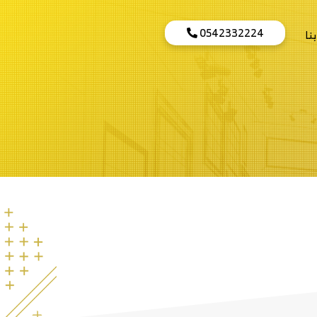
0542332224
نا